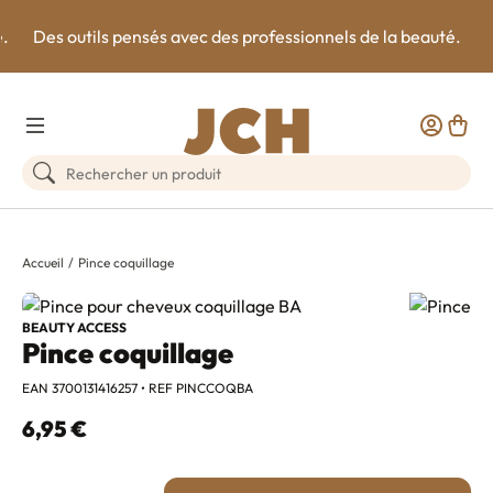
e.
Des outils pensés avec des professionnels de la beauté.
Toggle Menu
Customer
Panie
Rechercher un produit
Accueil
Pince coquillage
BEAUTY ACCESS
Pince coquillage
EAN 3700131416257 • REF PINCCOQBA
6,95 €
Quantité