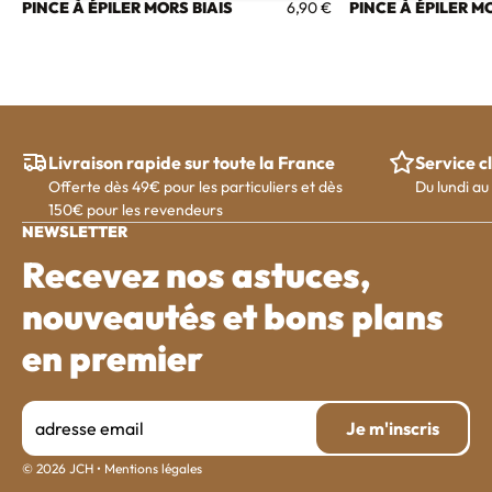
PINCE À ÉPILER MORS BIAIS
PINCE À ÉPILER M
6,90 €
Livraison rapide sur toute la France
Service cl
Offerte dès 49€ pour les particuliers et dès
Du lundi au
150€ pour les revendeurs
NEWSLETTER
Recevez nos astuces,
nouveautés et bons plans
en premier
Je m'i
Je m'inscris
Email
© 2026 JCH
•
Mentions légales