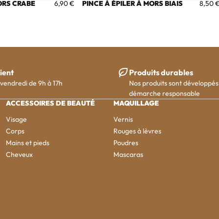
ORS CRABE
PINCE À ÉPILER À MORS BIAIS
6,90 €
8,50 
ient
Produits durables
 vendredi de 9h à 17h
Nos produits sont développés
démarche responsable
ACCESSOIRES DE BEAUTÉ
MAQUILLAGE
Visage
Vernis
Corps
Rouges à lèvres
Mains et pieds
Poudres
Cheveux
Mascaras
nscris