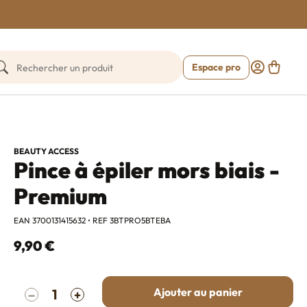
Espace pro
Customer a
echercher un produit
Panier
BEAUTY ACCESS
Pince à épiler mors biais -
Premium
EAN 3700131415632 • REF 3BTPRO5BTEBA
9,90 €
Quantité
Ajouter au panier
−
+