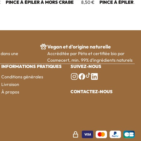
PINCE À ÉPILER À MORS CRABE
PINCE À ÉPILER À
€
8,50 €
Vegan et d’origine naturelle
 dans une
Accréditée par Péta et certifiée bio par
Cosmecert, min. 99% d’ingrédients naturels
INFORMATIONS PRATIQUES
SUIVEZ-NOUS
Conditions générales
tiktok (ouverture dans un
instagram (ouverture dans un no
facebook (ouverture dans un
linkedin (ouverture da
Livraison
CONTACTEZ-NOUS
À propos