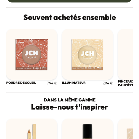
Souvent achetés ensemble
PINCEAUX F
POUDRE DE SOLEIL
7,94 €
ILLUMINATEUR
7,94 €
PAUPIÈRES
DANS LA MÊME GAMME
Laisse-nous t’inspirer