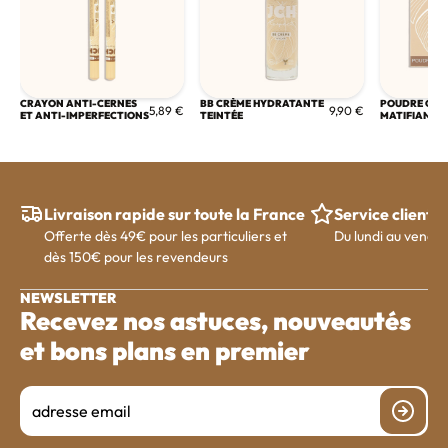
CRAYON ANTI-CERNES
BB CRÈME HYDRATANTE
POUDRE CO
5,89 €
9,90 €
ET ANTI-IMPERFECTIONS
TEINTÉE
MATIFIANTE
Livraison rapide sur toute la France
Service client
Offerte dès 49€ pour les particuliers et
Du lundi au vendre
dès 150€ pour les revendeurs
NEWSLETTER
Recevez nos astuces, nouveautés
et bons plans en premier
Email
Je m'ins