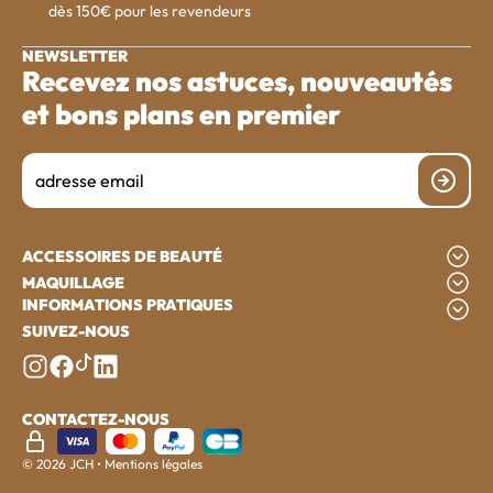
dès 150€ pour les revendeurs
NEWSLETTER
Recevez nos astuces, nouveautés
et bons plans en premier
Email
Je m'ins
ACCESSOIRES DE BEAUTÉ
MAQUILLAGE
INFORMATIONS PRATIQUES
SUIVEZ-NOUS
tiktok (ouverture dans un nouvel onglet)
instagram (ouverture dans un nouvel onglet)
facebook (ouverture dans un nouvel onglet)
linkedin (ouverture dans un nouvel onglet)
CONTACTEZ-NOUS
© 2026 JCH
•
Mentions légales