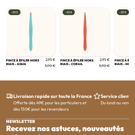
-50%
-50%
-50%
2,95 €
2,95 €
PINCE À ÉPILER MORS
PINCE À ÉPILER MORS
PINCE À ÉPI
BIAIS - AQUA
BIAIS - CORAIL
BIAIS - NOIR
5,90 €
5,90 €
Livraison rapide sur toute la France
Service client
Offerte dès 49€ pour les particuliers et
Du lundi au vendre
dès 150€ pour les revendeurs
NEWSLETTER
Recevez nos astuces, nouveautés