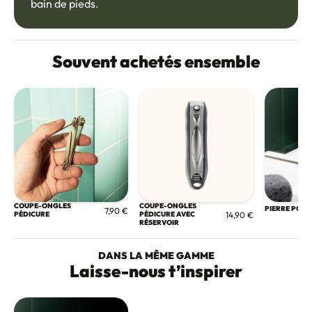
bain de pieds.
Souvent achetés ensemble
COUPE-ONGLES
COUPE-ONGLES
PIERRE PONC
7,90 €
PÉDICURE
PÉDICURE AVEC
14,90 €
RÉSERVOIR
DANS LA MÊME GAMME
Laisse-nous t’inspirer