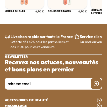
LIME À ONGL
LIMES À ONGLES
4,90 €
POLISSOIR 2 FACES
6,90 €
ARTIFICIELS
Livraison rapide sur toute la France
Service client
Offerte dès 49€ pour les particuliers et
Du lundi au vendre
dès 150€ pour les revendeurs
NEWSLETTER
Recevez nos astuces, nouveautés
et bons plans en premier
Email
Je m'ins
ACCESSOIRES DE BEAUTÉ
MAQUILLAGE