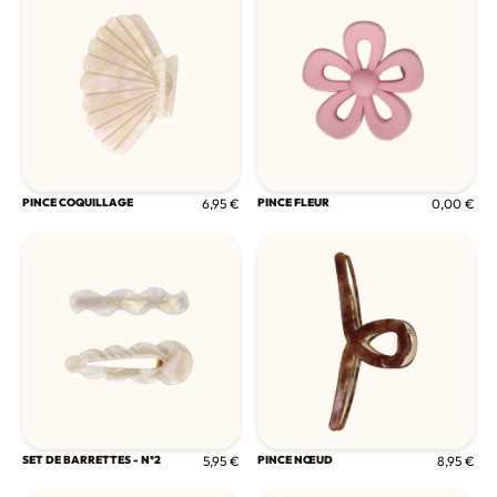
PINCE COQUILLAGE
6,95 €
PINCE FLEUR
0,00 €
SET DE BARRETTES - N°2
5,95 €
PINCE NŒUD
8,95 €