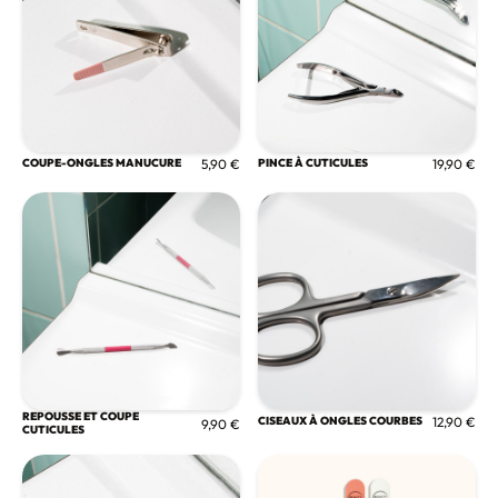
COUPE-ONGLES MANUCURE
5,90 €
PINCE À CUTICULES
19,90 €
REPOUSSE ET COUPE
CISEAUX À ONGLES COURBES
12,90 €
9,90 €
CUTICULES