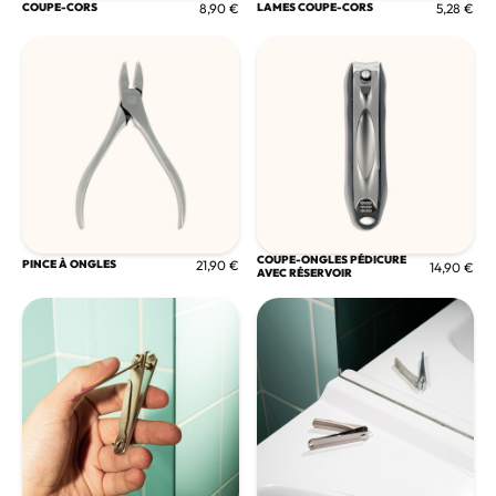
COUPE-CORS
8,90 €
LAMES COUPE-CORS
5,28 €
COUPE-ONGLES PÉDICURE
PINCE À ONGLES
21,90 €
14,90 €
AVEC RÉSERVOIR