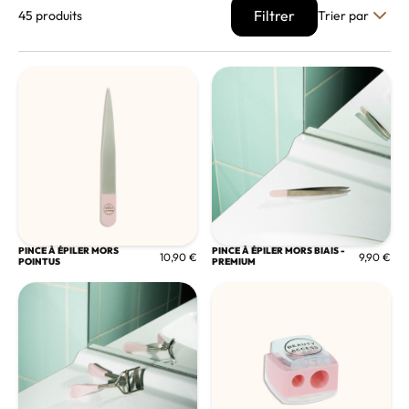
Filtrer
45 produits
Trier par
PINCE À ÉPILER MORS
PINCE À ÉPILER MORS BIAIS -
10,90 €
9,90 €
POINTUS
PREMIUM