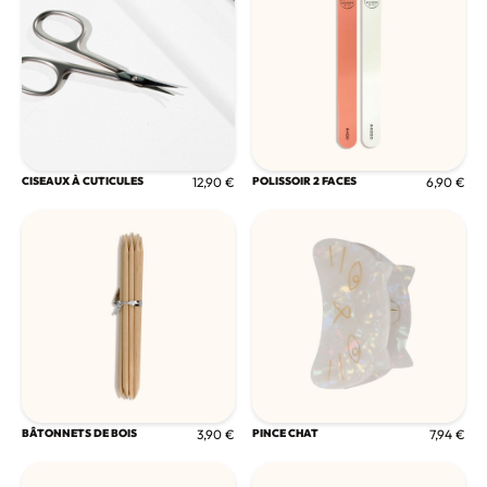
CISEAUX À CUTICULES
12,90 €
POLISSOIR 2 FACES
6,90 €
BÂTONNETS DE BOIS
3,90 €
PINCE CHAT
7,94 €